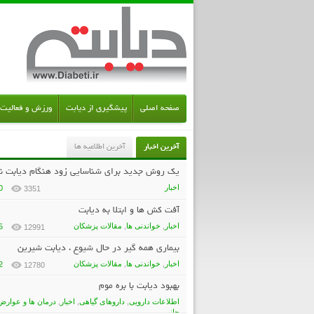
صفحه اصلی
پیشگیری از دیابت
ورزش و فعالیت 
آخرین اخبار
آخرین اطلاعیه ها
یک روش جدید برای شناسایی زود هنگام دیابت ن
اخبار
0
3351
۲
آفت کش ها و ابتلا به دیابت
اخبار
,
خواندنی ها
,
مقالات پزشکان
5
12991
بيماري همه گير در حال شيوع ، دیابت شیرین
اخبار
,
خواندنی ها
,
مقالات پزشکان
2
12780
بهبود دیابت با بره موم
اطلاعات دارویی
,
داروهای گیاهی
,
اخبار
,
درمان ها و عوارض
جانبی