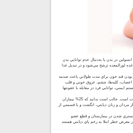
سولين در بدن يا به‌دنبال عدم توانايي بدن
غده لوزالمعده ترشح مي‌شود و در تبديل غذا
الا بودن قند خون براي مدت طولاني باعث صدمه
 اعصاب، كليه‌ها، چشم، عروق خوني و قلب
 ايمني، توانايي فرد در مقابله با عفونتها
در بين اين عوارض، بروز مشكلات پا سريع‌تر و گسترده‌تر از ساير اختلالات است. جالب است بدانيد كه 25% بيماران
ر امريكا، مشكلات پاي ديابتي را تجربه مي‌كنند، 5 درصد از مردان و زنان ديابتي، انگشت و يا قسمتي از
ز بستري شدن در بيمارستان و قطع عضو
 معرض خطر ابتلا به زخم پاي ديابتي هستند.