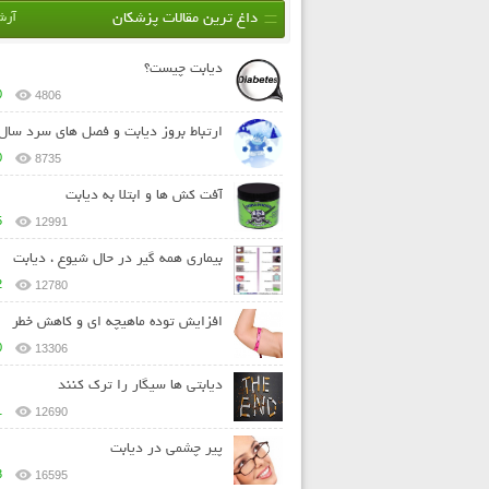
داغ ترین مقالات پزشکان
آرش
دیابت چیست؟
0
4806
ارتباط بروز دیابت و فصل های سرد سال
0
8735
آفت کش ها و ابتلا به دیابت
5
12991
بيماري همه گير در حال شيوع ، دیابت
2
12780
افزایش توده ماهیچه ای و کاهش خطر
0
13306
دیابتی ها سیگار را ترک کنند
1
12690
پیر چشمی در دیابت
3
16595