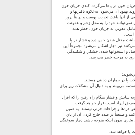
يان خون در پاها مي‌گردد. كندي جريان خون
هبود آن مي‌شود. به‌علاوه باكتريها و
 از آنها باعث تخريب پوست و نهايتاً بروز
ي نمي‌توانند خود را به محل زخم و عفونت
ل عامل عفوني به جريان خون، خطر همه
 است.
 باعث مختل شدن حس درد و فشار در پا
‌كنند نيز دچار اشكال مي‌شود.مجموعاً اين
اصل و استخوانها شده، خشكي و شكنندگي
زود به مرحله خطر مي‌رسد.
ي‌شوند:
 پا در بيماران ديابتي هستند.
مه مي‌بينند و به دنبال آن مشکلات زير براي
ونه سايش و فشار هنگام راه رفتن را كه افراد
 معرض ايراد آسيب قرار خواهد گرفت.
يص دردها و جراحات جزئي نيستند. به همين
ند و طبيعتاً در صدد خارج كردن آن از پاي
 بخاري بدون اينکه متوجه باشند دچار سوختگي
ت پا خواهد شد.