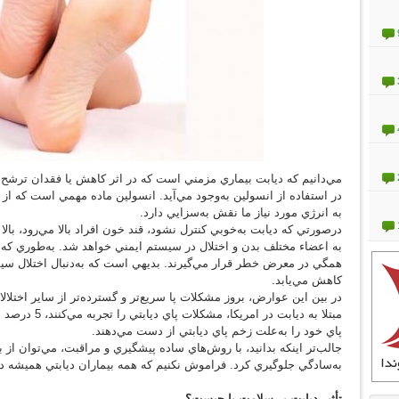
مي‌دانيم كه ديابت بيماري مزمني است که در اثر كاهش يا فقدان ترشح ان
در استفاده از انسولين به‌وجود مي‌آيد. انسولين ماده مهمي است كه از 
به انرژي مورد نياز ما نقش به‌‌سزايي دارد.
درصورتي كه ديابت به‌خوبي كنترل نشود، قند خون افراد بالا مي‌رود، ب
به اعضاء مختلف بدن و اختلال در سيستم ايمني خواهد شد. به‌طوري كه
همگي در معرض خطر قرار مي‌گيرند. بديهي است كه به‌دنبال اختلال سيستم
كاهش مي‌يابد.
مبتلا به ديابت د
پاي خود را به‌علت زخم پاي ديابتي از دست مي‌دهند.
جالب‌تر اينكه بدانيد، با روش‌هاي ساده پيشگيري و مراقبت، مي‌توان ا
به‌سادگي جلوگيري كرد. فراموش نكنيم كه همه بيماران ديابتي هميشه در
تأثير ديابت بر سلامت پا چيست؟