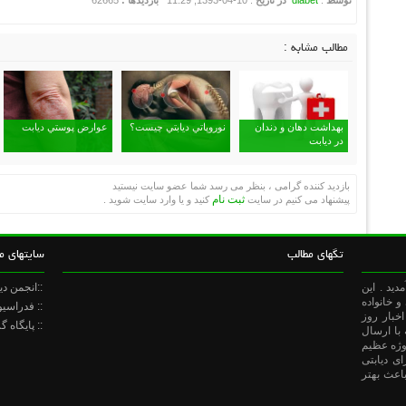
توسط
:
diabet
در تاریخ
: 10-04-1393, 11:29
بازدیدها :
62665
مطالب مشابه :
بهداشت دهان و دندان
نوروپاتي ديابتي چيست؟
عوارض پوستي ديابت
در دیابت
بازدید کننده گرامی ، بنظر می رسد شما عضو سایت نیستید
ثبت نام
پیشنهاد می کنیم در سایت
کنید و یا وارد سایت شوید .
تگهای مطالب
سایتهای م
ديد . اين
::انجمن دی
 خانواده
:: فدراسی
خبار روز
:: پایگاه 
 با ارسال
روژه عظیم
ای دیابتی
باعث بهتر