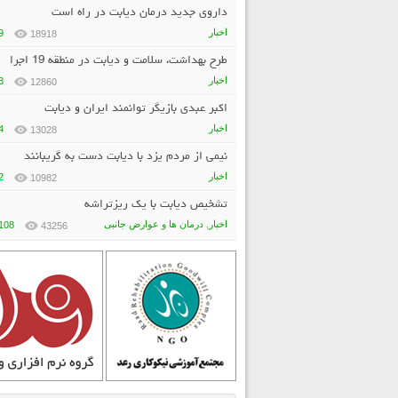
داروی جدید درمان دیابت در راه است
2
8070
اخبار
9
18918
طرح بهداشت، سلامت و دیابت در منطقه 19 اجرا
اخبار
3
می‌شود
12860
اکبر عبدی بازیگر توانمند ایران و دیابت
اخبار
4
13028
نیمی از مردم یزد با دیابت دست به گریبانند
اخبار
2
10982
تشخیص دیابت با یک ریزتراشه
اخبار
,
درمان ها و عوارض جانبی
108
43256