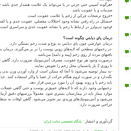
•هرگونه آسيبي حتي جزئي در پا مي‌تواند يک علامت هشدار جدي باشد
صدمات و يا عفونت باشد.
•خروج ترشحات چركي از زخم پا علامت عفونت است.
•مشكل در راه رفتن نشانه وجود اختلالات مفصلي، عفونت جدي و يا كف
•وجود تب‌ولرز در ارتباط با زخم پا نشانه عفونت جدي و سراسري است، ك
درمان پاي ديابتي چگونه است؟
درمان عوارضي چون پاي ديابتي به نوع و شدت زخم بستگي دارد:
-در زخمهاي سطحي كه لايه‌هاي رويي پوست را در بر مي‌گيرند، درمان ب
بافتهاي مرده از روي زخم (پينه و دلمه) مي‌باشد.
درصورت وجود هر نوع عفونت، مصرف آنتي‌بيوتيك ضرورت دارد. گاهي او
تا روزي 2 بار پانسمان محل زخم را تعويض نمايند.
-به بيمار توصيه مي‌شود تا آنجا كه ممكن است از وارد آوردن وزن بدن رو
نگه‌دارد و در صورت لزوم هنگام حرکت از عصا يا واکر استفاده کنند. حد
بايد زخم پا و روند بهبود آن را مورد بررسي قرار دهد.
-زخمهايي وجود دارند كه تا لايه‌هاي عميق‌تر پوست و حتي گاهي عضلات و ا
موارد بيمار بايد در بيمارستان بستري شود. معمولاً بررسيهاي دقيق آزما
مي‌شود و آنتي‌بيوتيك‌هاي وريدي نيز تجويز مي‌شود. گاهي اوقات به م
جراحي ضرورت دارد.
گردآوری و انتشار :
پایگاه تخصصی دیابت ایران