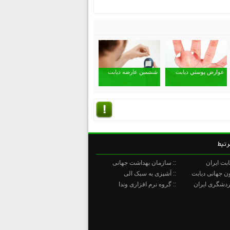
عوارض پوستي ديابت
ششمين عارضه ديابت
رتبط
ابت ایران
:: سازمان بهداشت جهانی
ون جهانی دیابت
:: آشپزی به سبک الی
گردشگری ایران
:: گروه نرم افزاری وندا