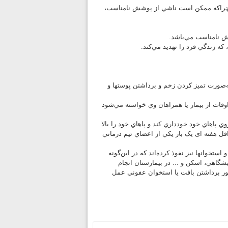
 چراكه ممكن است ناشي از پوشش نامناسب،
ش نامناسب مي‌باشد.
ه زندگي فرد را تهديد مي‌كند.
ه‌صورت تميز كردن زخم و برداشتن پوستها و
قات از بيمار يا همراهان وي خواسته مي‌شود
ي پاهاي خود خودداري كند و پاهاي خود را بالا
اقل هفته ای يک بار يكي از اعضاي تيم درماني
ستخوانها نيز نفوذ كرده‌اند كه در اين‌گونه
يشگاهي، اسكن و ... در بيمارستان انجام
نظور برداشتن بافت يا استخوان عفوني عمل