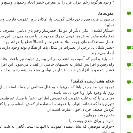
* وجود هرگونه زخم جزئي فرد را در معرض خطر ايجاد زخمهاي وسيع و عم
عفونت‌ها:
درصورت فرو رفتن ناخن داخل گوشت پا، امكان بروز عفونت قارچي وجود 
نماييد.
-سيگار كشيدن: يكي ديگر از عوامل خطرساز زخم پاي ديابتي، مصرف تنبا
نوع ماده مخدر به عروق خوني كوچك موجود در پا صدمه مي‌زند. اين صدمه 
عامل مستعد‌كننده‌اي جهت ابتلا به عفونت و احتمالاً قطع پا خواهد بود.
-تغيير شكل پا: برخي از تغييرات در شكل پاها از هنگام تولد وجود دارن
ايجاد مي‌شوند.
-اما بايد بدانيم كه آسيب به اعصاب در اثر بيماري ديابت نيز باعث ايجاد
راه رفتن و افزايش فشار به بخشهاي خاصي از كف پا مي‌شود. اين افزاي
فشار شده و با افزايش شدت فشار در نواحي مبتلا به پينه، زخم ايجاد م
علائم هشداردهنده کدامند؟
•وجود درد مداوم در پاها كه مي‌تواند به علل مختلفي از جمله استفاده ا
روي پا، وجود تاول ويا خود ديابت باشد.
•قرمزي پا كه به‌علت عفونت (به‌خصوص اطراف زخم) يا فشار غيرطبيعي 
•تورم پاها كه نشانه التهاب يا عفونت، استفاده از كفش نامناسب و يا ك
گردش ضعيف جريان خون عبارت است از:
-عدم رشد موهاي پا
-نازك و براق شدن پوست پا
•حرارت موضعي كه نشان‌دهنده عفونت يا التهاب است، گاهي به‌علت عدم 
مي‌باشد.