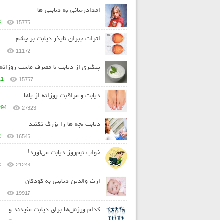
امدادرسانی به دیابتی ها
3
15775
اثرات جبران ناپذر دیابت بر چشم
4
11172
پیگیری از دیابت با مصرف ماست روزانه
11
15757
دیابت و مراقبت روزانه از پاها
294
27823
ديابت بچه ها را بزرگ نکنيد!
2
16546
خواب نيم‌روز ديابت مي‌آورد!
2
21243
ارث والدین دیابتی به کودکان
4
19917
کدام ورزش‌ها برای دیابت مفیدند و