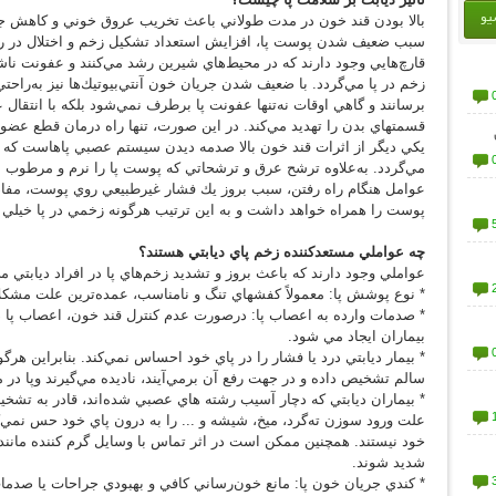
یو
بالا بودن قند خون در مدت طولاني باعث تخريب عروق خوني و كاهش جر
سبب ضعيف شدن پوست پا، افزايش استعداد تشكيل زخم و اختلال در روند ب
قارچ‌هايي وجود دارند كه در محيط‌هاي شيرين رشد مي‌كنند و عفونت ناشي
زخم در پا مي‌گردد. با ضعيف شدن جريان خون آنتي‌بيوتيك‌ها نيز به‌راحت
برسانند و گاهي اوقات نه‌تنها عفونت پا برطرف نمي‌شود بلكه با انتقا
قسمتهاي بدن را تهديد مي‌كند. در اين صورت، تنها راه درمان قطع عضو
يكي ديگر از اثرات قند خون بالا صدمه ديدن سيستم عصبي پاهاست كه
مي‌گردد. به‌علاوه ترشح عرق و ترشحاتي كه پوست پا را نرم و مرطوب مي
عوامل هنگام راه رفتن، سبب بروز يك فشار غيرطبيعي روي پوست، مف
پوست را همراه خواهد داشت و به اين ترتيب هرگونه زخمي در پا خيلي 
چه عواملي مستعدكننده زخم پاي ديابتي هستند؟
عواملي وجود دارند كه باعث بروز و تشديد زخم‌هاي پا در افراد ديابتي م
* نوع پوشش پا: معمولاً كفشهاي تنگ و نامناسب، عمده‌ترين علت مشكلات
* صدمات وارده به اعصاب پا: درصورت عدم كنترل قند خون، اعصاب پا صد
بيماران ايجاد مي شود.
* بيمار ديابتي درد يا فشار را در پاي خود احساس نمي‌كند. بنابراين هرگ
سالم تشخيص داده و در جهت رفع آن برمي‌آيند، ناديده مي‌گيرند وپا در
* بيماران ديابتي كه دچار آسيب رشته هاي عصبي شده‌اند، قادر به تشخ
علت ورود سوزن ته‌گرد، ميخ، شيشه و ... را به درون پاي خود حس نمي‌كن
خود نيستند. همچنين ممکن است در اثر تماس با وسايل گرم کننده مانند
شديد شوند.
* كندي جريان خون پا: مانع خون‌رساني كافي و بهبودي جراحات يا صدما