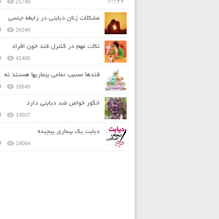
4
21748
مشکلات زنان دیابتی در رابطه جنسی
3
24246
نکات مهم در کنترل قند خون افراد
4
41400
قندها مسبب تمامی بیماریها هستند نه
4
16649
انگور خواص ضد دیابتی دارد
4
14507
ديابت يک بيماري پيچيده
3
19064