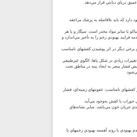
يق درپاي ديابتي قرار مي‌دهد.
دارد كه بايد بلافاصله به پزشك مراجعه
كو يا ساير مواد مخدر است. سيگار و يا هر
فرايند بهبودي زخم را به تأخير مي‌اندازد و
د و برخي ديگر در اثر پوشيدن كفشهاي نامناسب
 تغييرات زيادي در شكل پاها، الگوي غيرطبيعي
ش فشار منجر به ايجاد پينه در مناطق تحت
ي‌شود.
ز كفشهاي نامناسب، عفونتهاي زمينه‌اي، فشار
جوراب يا كفش به‌وجود مي‌آيد.
ندي جريان خون مي‌باشد. ساير نشانه‌هاي
بهبودي يا روند آهسته بهبودي زخمهاي پا